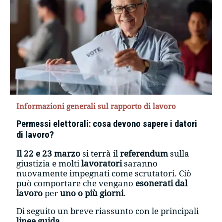
Informazioni generali sul rapporto di lavoro
Permessi elettorali: cosa devono sapere i datori
di lavoro?
Il 22 e 23 marzo
si terrà il
referendum
sulla
giustizia e molti
lavoratori
saranno
nuovamente impegnati come scrutatori. Ciò
può comportare che vengano
esonerati dal
lavoro
per
uno o più giorni
.
Di seguito un breve riassunto con le principali
linee guida
.