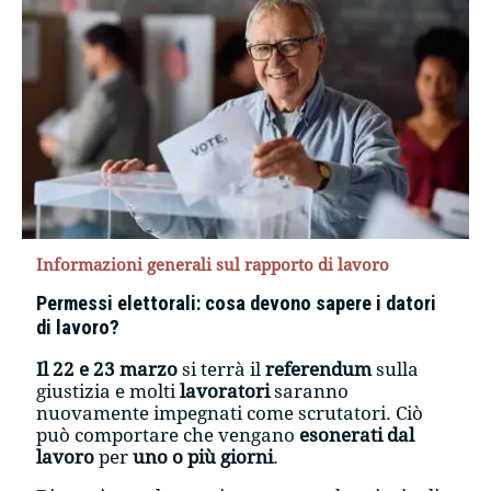
Informazioni generali sul rapporto di lavoro
Permessi elettorali: cosa devono sapere i datori
di lavoro?
Il 22 e 23 marzo
si terrà il
referendum
sulla
giustizia e molti
lavoratori
saranno
nuovamente impegnati come scrutatori. Ciò
può comportare che vengano
esonerati dal
lavoro
per
uno o più giorni
.