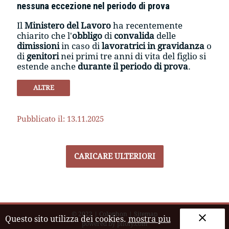
nessuna eccezione nel periodo di prova
Il
Ministero del Lavoro
ha recentemente
chiarito che l'
obbligo
di
convalida
delle
dimissioni
in caso di
lavoratrici in gravidanza
o
di
genitori
nei primi tre anni di vita del figlio si
estende anche
durante il periodo di prova
.
ALTRE
Pubblicato il: 13.11.2025
CARICARE ULTERIORI
© 2022
|
Colophon
|
Sitemap
clear
Questo sito utilizza dei cookies.
mostra piu
powered by
piloly.com