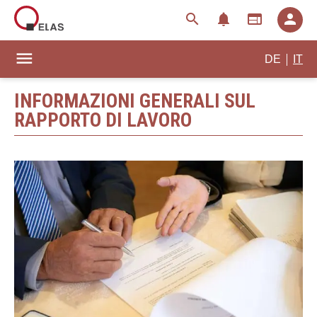
search
notifications
web
person
menu
|
DE
IT
INFORMAZIONI GENERALI SUL
RAPPORTO DI LAVORO