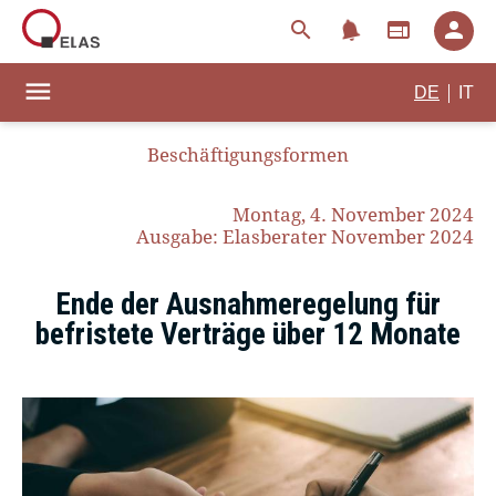
notifications
search
web
person
menu
|
DE
IT
Beschäftigungsformen
Montag, 4. November 2024
Ausgabe: Elasberater November 2024
Ende der Ausnahmeregelung für
befristete Verträge über 12 Monate