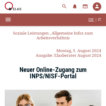
notifications
search
web
person
menu
|
DE
IT
Soziale Leistungen
,
Allgemeine Infos zum
Arbeitsverhältnis
Montag, 5. August 2024
Ausgabe: Elasberater August 2024
Neuer Online-Zugang zum
INPS/NISF-Portal