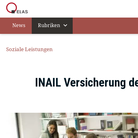
expand_more
News
Rubriken
Soziale Leistungen
INAIL Versicherung d