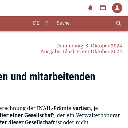
notifications
web
person
search
|
DE
IT
Donnerstag, 3. Oktober 2024
Ausgabe: Elasberater Oktober 2024
en und mitarbeitenden
erechnung der INAIL-Prämie
variiert
, je
ter einer Gesellschaf
t, der ein Verwalterhonorar
ter dieser Gesellschaft
ist oder nicht.