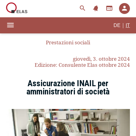
notifications
search
web
person
menu
|
DE
IT
Prestazioni sociali
giovedì, 3. ottobre 2024
Edizione: Consulente Elas ottobre 2024
Assicurazione INAIL per
amministratori di società