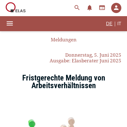
notifications
search
web
person
menu
|
DE
IT
Meldungen
Donnerstag, 5. Juni 2025
Ausgabe: Elasberater Juni 2025
Fristgerechte Meldung von
Arbeitsverhältnissen