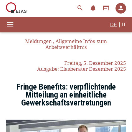
notifications
search
web
person
menu
|
DE
IT
Meldungen
,
Allgemeine Infos zum
Arbeitsverhältnis
Freitag, 5. Dezember 2025
Ausgabe: Elasberater Dezember 2025
Fringe Benefits: verpflichtende
Mitteilung an einheitliche
Gewerkschaftsvertretungen