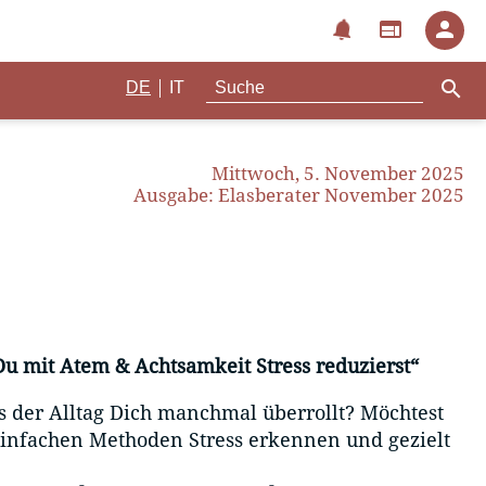
notifications
web
person
search
|
DE
IT
Mittwoch, 5. November 2025
Ausgabe: Elasberater November 2025
Du mit Atem & Achtsamkeit Stress reduzierst“
s der Alltag Dich manchmal überrollt? Möchtest
einfachen Methoden Stress erkennen und gezielt