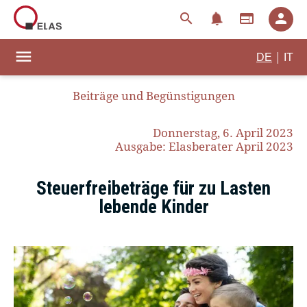
notifications
search
web
person
menu
|
DE
IT
Beiträge und Begünstigungen
Donnerstag, 6. April 2023
Ausgabe: Elasberater April 2023
Steuerfreibeträge für zu Lasten
lebende Kinder