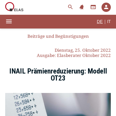
notifications
search
web
person
menu
|
DE
IT
Beiträge und Begünstigungen
Dienstag, 25. Oktober 2022
Ausgabe: Elasberater Oktober 2022
INAIL Prämienreduzierung: Modell
OT23