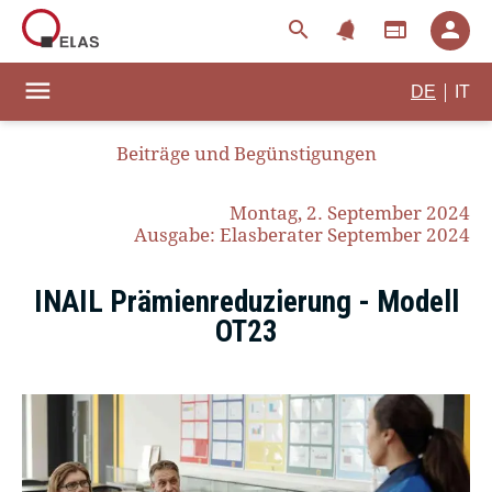
notifications
search
web
person
menu
|
DE
IT
Beiträge und Begünstigungen
Montag, 2. September 2024
Ausgabe: Elasberater September 2024
INAIL Prämienreduzierung - Modell
OT23