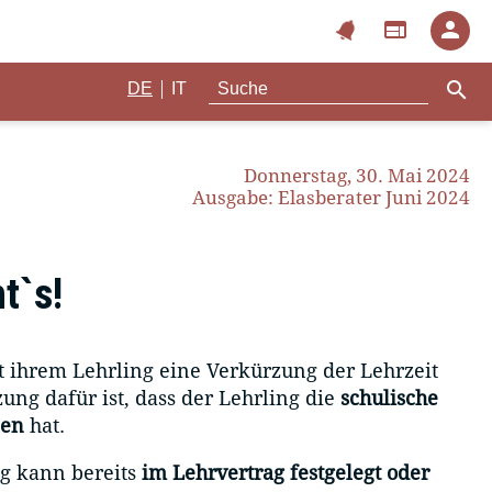
notifications
web
person
search
|
DE
IT
Donnerstag, 30. Mai 2024
Ausgabe: Elasberater Juni 2024
t`s!
 ihrem Lehrling eine Verkürzung der Lehrzeit
ung dafür ist, dass der Lehrling die
schulische
sen
hat.
g kann bereits
im Lehrvertrag festgelegt oder