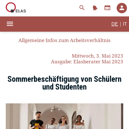
notifications
search
web
person
menu
|
DE
IT
Allgemeine Infos zum Arbeitsverhältnis
Mittwoch, 3. Mai 2023
Ausgabe: Elasberater Mai 2023
Sommerbeschäftigung von Schülern
und Studenten