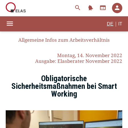
notifications
search
web
person
menu
|
DE
IT
Allgemeine Infos zum Arbeitsverhältnis
Montag, 14. November 2022
Ausgabe: Elasberater November 2022
Obligatorische
Sicherheitsmaßnahmen bei Smart
Working