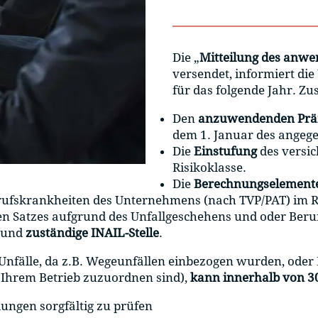
Die „
Mitteilung des anwe
versendet, informiert d
für das folgende Jahr. 
Den
anzuwendenden Prä
dem 1. Januar des angeg
Die
Einstufung
des versic
Risikoklasse.
Die
Berechnungselement
rufskrankheiten des Unternehmens (nach TVP/PAT) im 
en Satzes aufgrund des Unfallgeschehens und oder Beru
und
zuständige INAIL-Stelle
.
 Unfälle, da z.B. Wegeunfällen einbezogen wurden, ode
 Ihrem Betrieb zuzuordnen sind),
kann innerhalb von 30
lungen sorgfältig zu prüfen