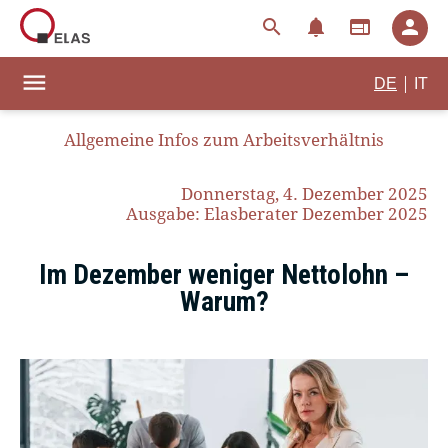
search
notifications
web
person
menu
|
DE
IT
Allgemeine Infos zum Arbeitsverhältnis
Donnerstag, 4. Dezember 2025
Ausgabe: Elasberater Dezember 2025
Im Dezember weniger Nettolohn –
Warum?