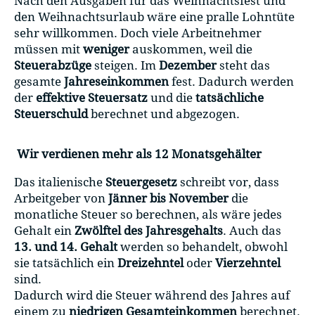
Nach den Ausgaben für das Weihnachtsfest und
den Weihnachtsurlaub wäre eine pralle Lohntüte
sehr willkommen. Doch viele Arbeitnehmer
müssen mit
weniger
auskommen, weil die
Steuerabzüge
steigen. Im
Dezember
steht das
gesamte
Jahreseinkommen
fest. Dadurch werden
der
effektive Steuersatz
und die
tatsächliche
Steuerschuld
berechnet und abgezogen.
Wir verdienen mehr als 12 Monatsgehälter
Das italienische
Steuergesetz
schreibt vor, dass
Arbeitgeber von
Jänner bis November
die
monatliche Steuer so berechnen, als wäre jedes
Gehalt ein
Zwölftel des Jahresgehalts
. Auch das
13. und 14. Gehalt
werden so behandelt, obwohl
sie tatsächlich ein
Dreizehntel
oder
Vierzehntel
sind.
Dadurch wird die Steuer während des Jahres auf
einem zu
niedrigen Gesamteinkommen
berechnet.