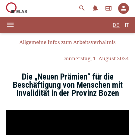
notifications
search
web
person
menu
|
DE
IT
Allgemeine Infos zum Arbeitsverhältnis
Donnerstag, 1. August 2024
Die „Neuen Prämien“ für die
Beschäftigung von Menschen mit
Invalidität in der Provinz Bozen