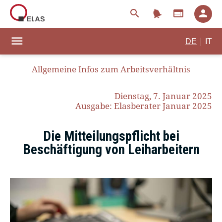
notifications
search
web
person
menu
|
DE
IT
Allgemeine Infos zum Arbeitsverhältnis
Dienstag, 7. Januar 2025
Ausgabe: Elasberater Januar 2025
Die Mitteilungspflicht bei
Beschäftigung von Leiharbeitern