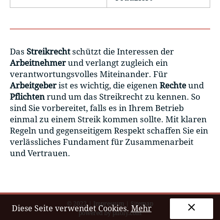
Das
Streikrecht
schützt die Interessen der
Arbeitnehmer
und verlangt zugleich ein
verantwortungsvolles Miteinander. Für
Arbeitgeber
ist es wichtig, die eigenen
Rechte
und
Pflichten
rund um das Streikrecht zu kennen. So
sind Sie vorbereitet, falls es in Ihrem Betrieb
einmal zu einem Streik kommen sollte. Mit klaren
Regeln und gegenseitigem Respekt schaffen Sie ein
verlässliches Fundament für Zusammenarbeit
und Vertrauen.
© 2022
|
Impressum
|
Sitemap
clear
Diese Seite verwendet Cookies.
Mehr
powered by
piloly.com