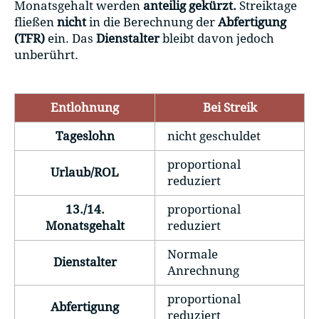
Monatsgehalt werden
anteilig gekürzt.
Streiktage
fließen
nicht
in die Berechnung der
Abfertigung
(TFR)
ein. Das
Dienstalter
bleibt davon jedoch
unberührt.
Entlohnung
Bei Streik
Tageslohn
nicht geschuldet
proportional
Urlaub/ROL
reduziert
13./14.
proportional
Monatsgehalt
reduziert
Normale
Dienstalter
Anrechnung
proportional
Abfertigung
reduziert