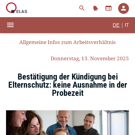
notifications
search
web
person
menu
|
DE
IT
Allgemeine Infos zum Arbeitsverhältnis
Donnerstag, 13. November 2025
Bestätigung der Kündigung bei
Elternschutz: keine Ausnahme in der
Probezeit