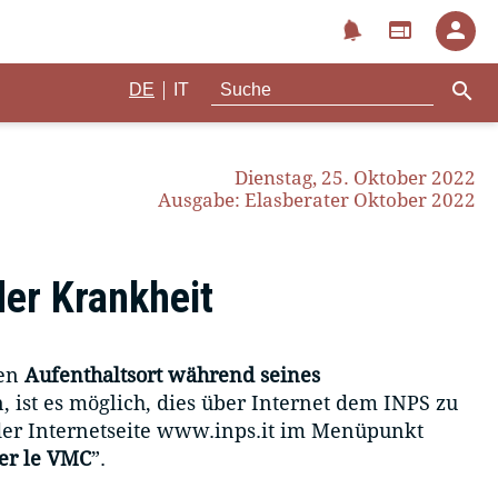
notifications
web
person
search
|
DE
IT
Dienstag, 25. Oktober 2022
Ausgabe: Elasberater Oktober 2022
er Krankheit
den
Aufenthaltsort während seines
 ist es möglich, dies über Internet dem INPS zu
er Internetseite www.inps.it im Menüpunkt
per le VMC
”.