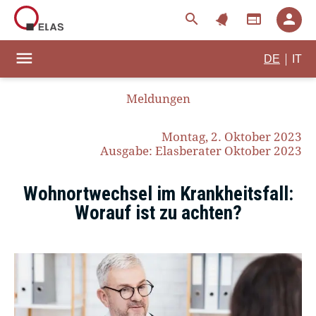
notifications
search
web
person
menu
|
DE
IT
Meldungen
Montag, 2. Oktober 2023
Ausgabe: Elasberater Oktober 2023
Wohnortwechsel im Krankheitsfall:
Worauf ist zu achten?