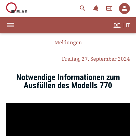
notifications
search
web
person
menu
|
DE
IT
Meldungen
Freitag, 27. September 2024
Notwendige Informationen zum
Ausfüllen des Modells 770