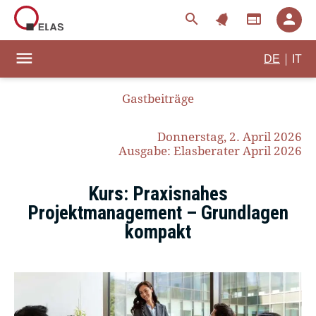
notifications
search
web
person
menu
|
DE
IT
Gastbeiträge
Donnerstag, 2. April 2026
Ausgabe: Elasberater April 2026
Kurs: Praxisnahes
Projektmanagement – Grundlagen
kompakt