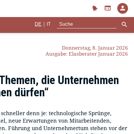
notifications
web
person
search
|
DE
IT
Donnerstag, 8. Januar 2026
Ausgabe: Elasberater Januar 2026
n Themen, die Unternehmen
men dürfen“
 schneller denn je: technologische Sprünge,
del, neue Erwartungen von Mitarbeitenden,
n. Führung und Unternehmertum stehen vor der