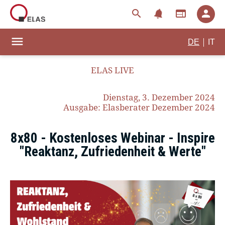
notifications
search
web
person
menu
|
DE
IT
ELAS LIVE
Dienstag, 3. Dezember 2024
Ausgabe: Elasberater Dezember 2024
8x80 - Kostenloses Webinar - Inspire
"Reaktanz, Zufriedenheit & Werte"