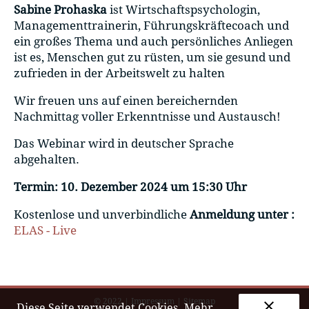
Sabine Prohaska
ist Wirtschaftspsychologin,
Managementtrainerin, Führungskräftecoach und
ein großes Thema und auch persönliches Anliegen
ist es, Menschen gut zu rüsten, um sie gesund und
zufrieden in der Arbeitswelt zu halten
Wir freuen uns auf einen bereichernden
Nachmittag voller Erkenntnisse und Austausch!
Das Webinar wird in deutscher Sprache
abgehalten.
Termin: 10. Dezember 2024 um 15:30 Uhr
Kostenlose und unverbindliche
Anmeldung unter :
ELAS - Live
© 2022
|
Impressum
|
Sitemap
clear
Diese Seite verwendet Cookies.
Mehr