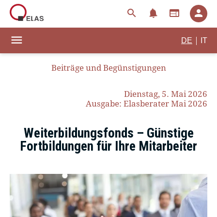
notifications
search
web
person
menu
|
DE
IT
Beiträge und Begünstigungen
Dienstag, 5. Mai 2026
Ausgabe: Elasberater Mai 2026
Weiterbildungsfonds – Günstige
Fortbildungen für Ihre Mitarbeiter