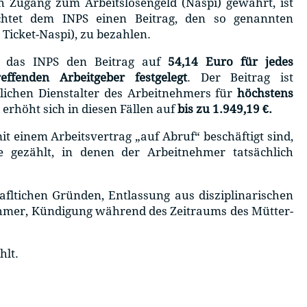
h Zugang zum Arbeitslosengeld (Naspi) gewährt, ist
ichtet dem INPS einen Beitrag, den so genannten
Ticket-Naspi), zu bezahlen.
 das INPS den Beitrag auf
54,14
Euro für jedes
ffenden Arbeitgeber festgelegt
. Der Beitrag ist
ichen Dienstalter des Arbeitnehmers für
höchstens
erhöht sich in diesen Fällen auf
bis zu 1.949,19 €.
it einem Arbeitsvertrag „auf Abruf“ beschäftigt sind,
gezählt, in denen der Arbeitnehmer tatsächlich
hafltichen Gründen, Entlassung aus disziplinarischen
nehmer, Kündigung während des Zeitraums des Mütter-
hlt.