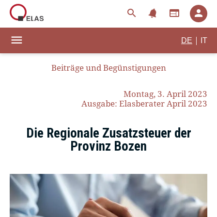
notifications
search
web
person
menu
|
DE
IT
Beiträge und Begünstigungen
Montag, 3. April 2023
Ausgabe: Elasberater April 2023
Die Regionale Zusatzsteuer der
Provinz Bozen