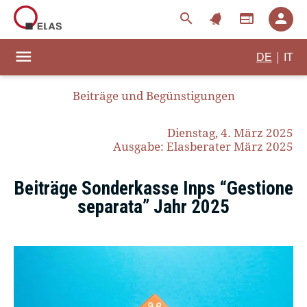
notifications
search
web
person
menu
|
DE
IT
Beiträge und Begünstigungen
Dienstag, 4. März 2025
Ausgabe: Elasberater März 2025
Beiträge Sonderkasse Inps “Gestione
separata” Jahr 2025