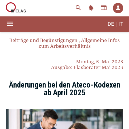
notifications
search
web
person
menu
|
DE
IT
Beiträge und Begünstigungen
,
Allgemeine Infos
zum Arbeitsverhältnis
Montag, 5. Mai 2025
Ausgabe: Elasberater Mai 2025
Änderungen bei den Ateco-Kodexen
ab April 2025