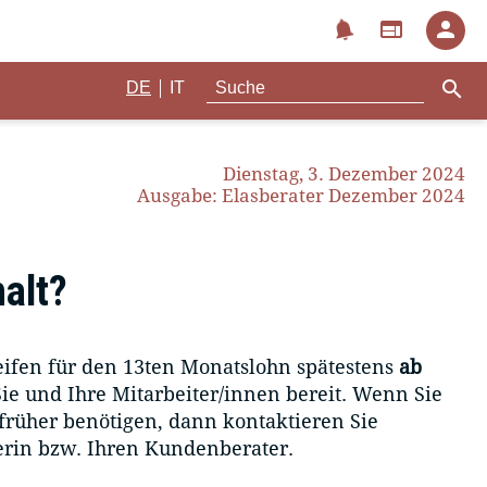
notifications
web
person
search
|
DE
IT
Dienstag, 3. Dezember 2024
Ausgabe: Elasberater Dezember 2024
alt?
reifen für den 13ten Monatslohn spätestens
ab
Sie und Ihre Mitarbeiter/innen bereit. Wenn Sie
 früher benötigen, dann kontaktieren Sie
erin bzw. Ihren Kundenberater.