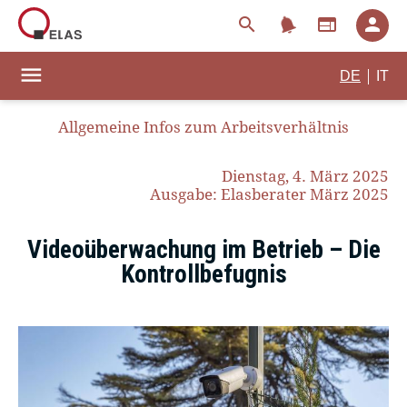
notifications
search
web
person
menu
|
DE
IT
Allgemeine Infos zum Arbeitsverhältnis
Dienstag, 4. März 2025
Ausgabe: Elasberater März 2025
Videoüberwachung im Betrieb – Die
Kontrollbefugnis