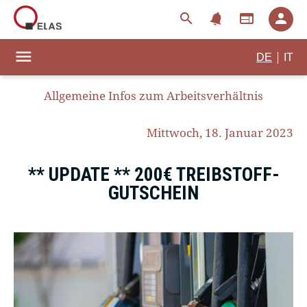
notifications
search
web
person
menu
|
DE
IT
Allgemeine Infos zum Arbeitsverhältnis
Mittwoch, 18. Januar 2023
** UPDATE ** 200€ TREIBSTOFF-
GUTSCHEIN