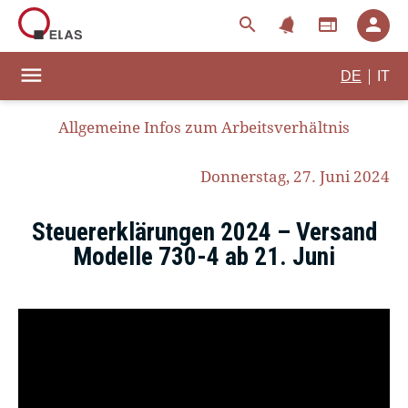
notifications
search
web
person
menu
|
DE
IT
Allgemeine Infos zum Arbeitsverhältnis
Donnerstag, 27. Juni 2024
Steuererklärungen 2024 – Versand
Modelle 730-4 ab 21. Juni