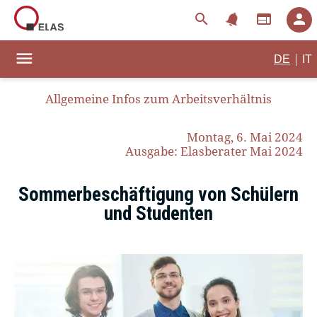
notifications
search
web
person
menu
|
DE
IT
Allgemeine Infos zum Arbeitsverhältnis
Montag, 6. Mai 2024
Ausgabe: Elasberater Mai 2024
Sommerbeschäftigung von Schülern
und Studenten