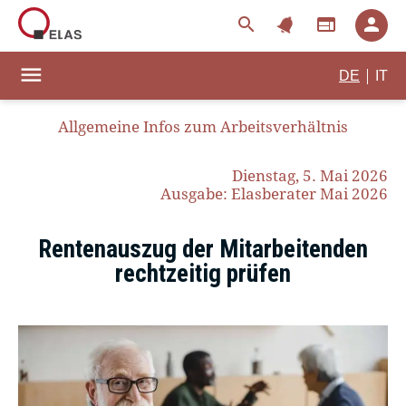
notifications
search
web
person
menu
|
DE
IT
Allgemeine Infos zum Arbeitsverhältnis
Dienstag, 5. Mai 2026
Ausgabe: Elasberater Mai 2026
Rentenauszug der Mitarbeitenden
rechtzeitig prüfen