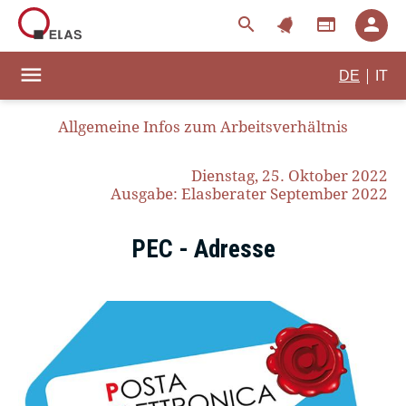
notifications
search
web
person
menu
|
DE
IT
Allgemeine Infos zum Arbeitsverhältnis
Dienstag, 25. Oktober 2022
Ausgabe: Elasberater September 2022
PEC - Adresse