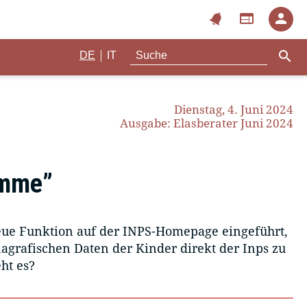
notifications
web
person
search
|
DE
IT
Dienstag, 4. Juni 2024
Ausgabe: Elasberater Juni 2024
amme”
eue Funktion auf der INPS-Homepage eingeführt,
nagrafischen Daten der Kinder direkt der Inps zu
ht es?