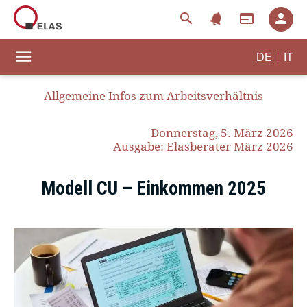
notifications
search
web
person
menu
|
DE
IT
Allgemeine Infos zum Arbeitsverhältnis
Donnerstag, 5. März 2026
Ausgabe: Elasberater März 2026
Modell CU – Einkommen 2025