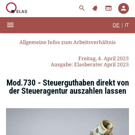
notifications
search
web
person
menu
|
DE
IT
Allgemeine Infos zum Arbeitsverhältnis
Freitag, 4. April 2025
Ausgabe: Elasberater April 2025
Mod.730 - Steuerguthaben direkt von
der Steueragentur auszahlen lassen