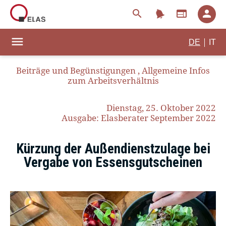
notifications
search
web
person
menu
|
DE
IT
Beiträge und Begünstigungen
,
Allgemeine Infos
zum Arbeitsverhältnis
Dienstag, 25. Oktober 2022
Ausgabe: Elasberater September 2022
Kürzung der Außendienstzulage bei
Vergabe von Essensgutscheinen