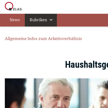
expand_more
News
Rubriken
Allgemeine Infos zum Arbeitsverhältnis
Haushaltsge