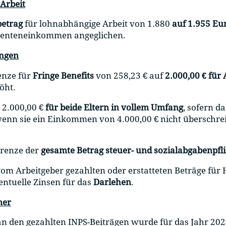
Arbeit
betrag
für lohnabhängige Arbeit von 1.880
auf 1.955 Eu
 Renteneinkommen angeglichen.
ungen
enze für
Fringe Benefits
von 258,23 € auf
2.000,00 € für
öht.
 2.000,00 €
für beide Eltern in vollem Umfang
, sofern d
wenn sie ein Einkommen von 4.000,00 € nicht überschreit
grenze der
gesamte Betrag steuer- und sozialabgabenpfli
vom Arbeitgeber gezahlten oder erstatteten Beträge für
ntuelle Zinsen für das
Darlehen
.
mer
an den gezahlten INPS-Beiträgen wurde für das Jahr 202