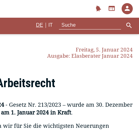
notifications
web
person
search
|
DE
IT
Freitag, 5. Januar 2024
Ausgabe: Elasberater Januar 2024
Arbeitsrecht
24
- Gesetz Nr. 213/2023 – wurde am 30. Dezember
t
am 1. Januar 2024 in Kraft
.
n wir für Sie die wichtigsten Neuerungen