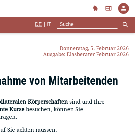
notifications
web
person
search
|
DE
IT
Donnerstag, 5. Februar 2026
Ausgabe: Elasberater Februar 2026
lnahme von Mitarbeitenden
bilateralen Körperschaften
sind und Ihre
mte Kurse
besuchen, können Sie
ragen.
uf Sie achten müssen.