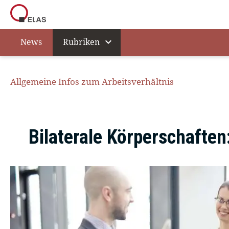
expand_more
News
Rubriken
Allgemeine Infos zum Arbeitsverhältnis
Bilaterale Körperschafte