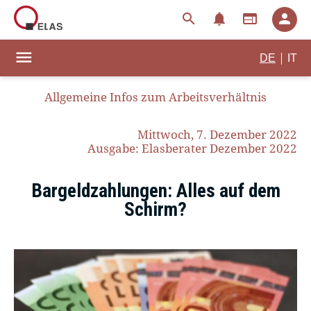
notifications
search
web
person
menu
|
DE
IT
Allgemeine Infos zum Arbeitsverhältnis
Mittwoch, 7. Dezember 2022
Ausgabe: Elasberater Dezember 2022
Bargeldzahlungen: Alles auf dem
Schirm?