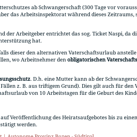
terschutzes ab Schwangerschaft (300 Tage vor vorauss
er das Arbeitsinspektorat während dieses Zeitraums, so 
nd der Arbeitgeber entrichtet das sog. Ticket Naspi, da
nterstützung hat.
 falls dieser den alternativen Vaterschaftsurlaub anstel
ällen, wo Arbeitnehmer den
obligatorischen Vaterschaft
ssungsschutz
. D.h. eine Mutter kann ab der Schwangersc
llen z. B. aus triftigem Grund). Dies gilt auch für den 
haftsurlaub von 10 Arbeitstagen für die Geburt des Kind
f Veröffentlichung des Heiratsaufgebotes bis zu einem
stätigt werden.
t | Autonome Provinz Bozen - Südtirol