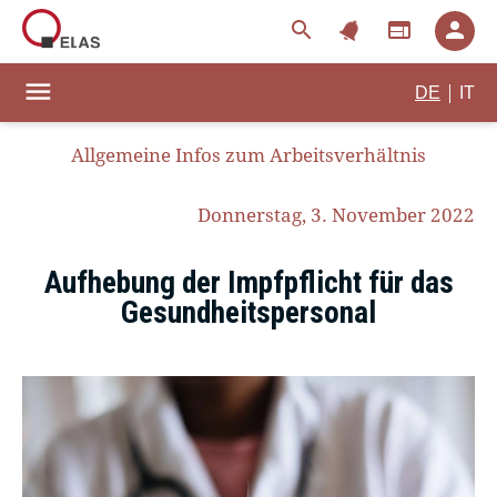
notifications
search
web
person
menu
|
DE
IT
Allgemeine Infos zum Arbeitsverhältnis
Donnerstag, 3. November 2022
Aufhebung der Impfpflicht für das
Gesundheitspersonal