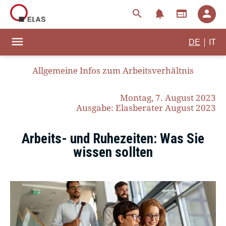
notifications
search
web
person
menu
|
DE
IT
Allgemeine Infos zum Arbeitsverhältnis
Montag, 7. August 2023
Ausgabe: Elasberater August 2023
Arbeits- und Ruhezeiten: Was Sie
wissen sollten