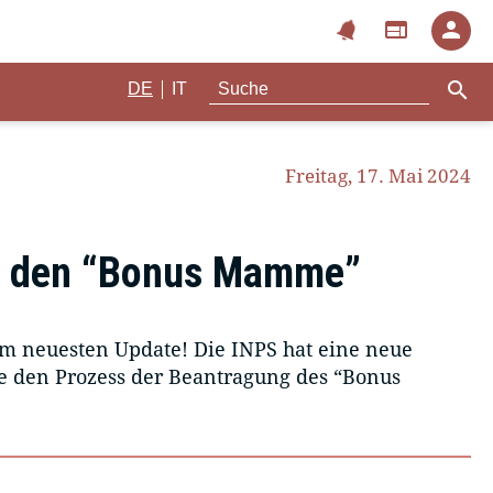
notifications
web
person
search
|
DE
IT
Freitag, 17. Mai 2024
für den “Bonus Mamme”
 neuesten Update! Die INPS hat eine neue
ie den Prozess der Beantragung des “Bonus