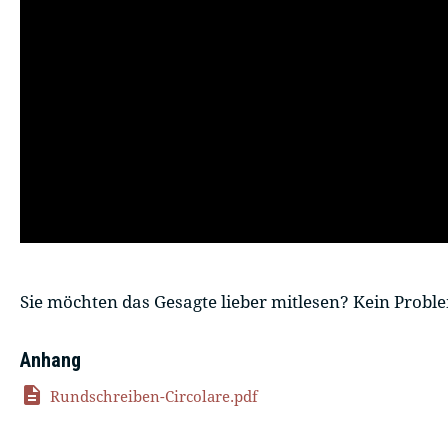
Sie möchten das Gesagte lieber mitlesen? Kein Probl
Anhang
description
Rundschreiben-Circolare.pdf